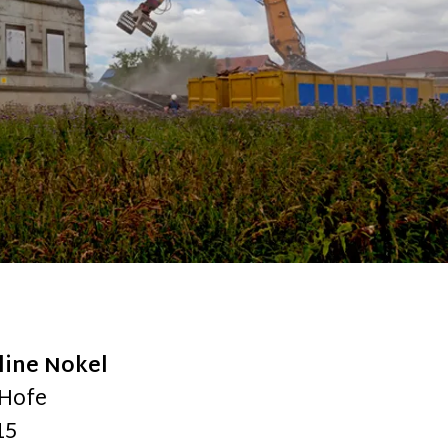
oline Nokel
 Hofe
15